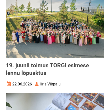
19. juunil toimus TORGi esimese
lennu lõpuaktus
22.06.2026
Iiris Viirpalu
Loomise kuupäev
Autor