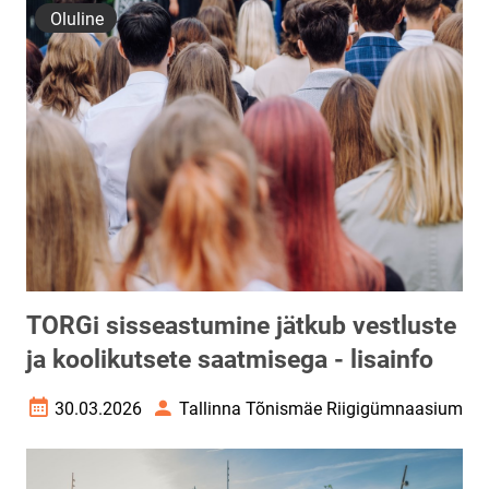
Oluline
TORGi sisseastumine jätkub vestluste
ja koolikutsete saatmisega - lisainfo
30.03.2026
Tallinna Tõnismäe Riigigümnaasium
Loomise kuupäev
Autor