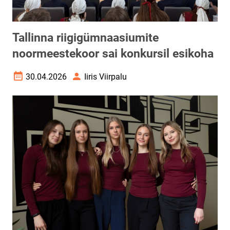
Tallinna riigigümnaasiumite
noormeestekoor sai konkursil esikoha
30.04.2026
Iiris Viirpalu
Loomise kuupäev
Autor