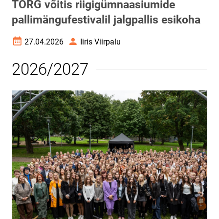
TORG võitis riigigümnaasiumide
pallimängufestivalil jalgpallis esikoha
27.04.2026
Iiris Viirpalu
Loomise kuupäev
Autor
2026/2027