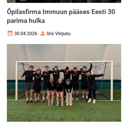
Õpilasfirma Immuun pääses Eesti 30
parima hulka
30.04.2026
Iiris Viirpalu
Loomise kuupäev
Autor