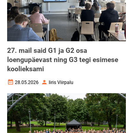
27. mail said G1 ja G2 osa
loengupäevast ning G3 tegi esimese
koolieksami
28.05.2026
Iiris Viirpalu
Loomise kuupäev
Autor