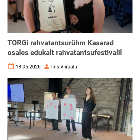
TORGi rahvatantsurühm Kasarad
osales edukalt rahvatantsufestivalil
18.05.2026
Iiris Viirpalu
Loomise kuupäev
Autor