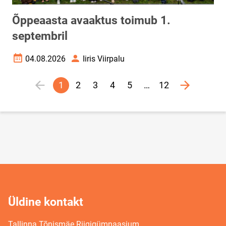
Õppeaasta avaaktus toimub 1.
septembril
04.08.2026
Iiris Viirpalu
Loomise kuupäev
Autor
Lehekülgjaotus
1
2
3
4
5
…
12
Eelmine lehekülg
page
Järgmine 
Praegune
Veebileht
Veebileht
Veebileht
Veebileht
lehekülg
Üldine kontakt
Tallinna Tõnismäe Riigigümnaasium