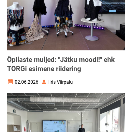
Õpilaste muljed: "Jätku moodi!" ehk
TORGi esimene riidering
02.06.2026
Iiris Viirpalu
Loomise kuupäev
Autor