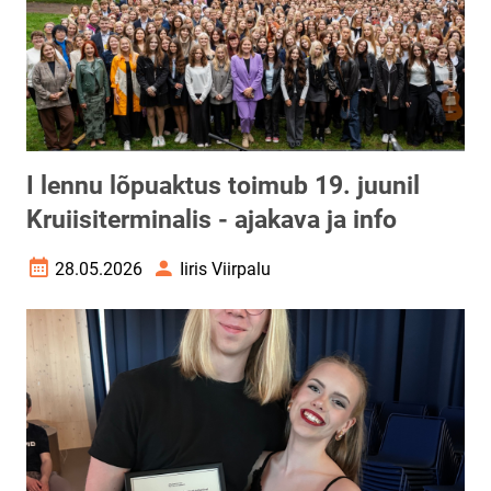
I lennu lõpuaktus toimub 19. juunil
Kruiisiterminalis - ajakava ja info
28.05.2026
Iiris Viirpalu
Loomise kuupäev
Autor