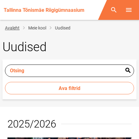
Tallinna Tõnismäe Riigigümnaasium
Otsing
Menüü
Jälglink
Avaleht
Meie kool
Uudised
Uudised
Otsing
Ava filtrid
2025/2026