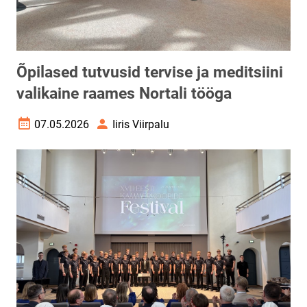
Õpilased tutvusid tervise ja meditsiini
valikaine raames Nortali tööga
07.05.2026
Iiris Viirpalu
Loomise kuupäev
Autor