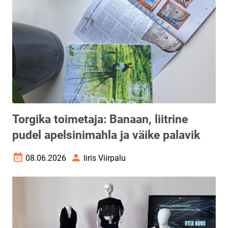
Torgika toimetaja: Banaan, liitrine
pudel apelsinimahla ja väike palavik
08.06.2026
Iiris Viirpalu
Loomise kuupäev
Autor