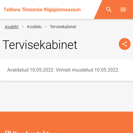
Tallinna Tõnismäe Riigigümnaasium
Otsing
Menüü
Jälglink
Avaleht
Koolielu
Tervisekabinet
Tervisekabinet
Avaldatud 10.05.2022.
Viimati muudetud 10.05.2022.