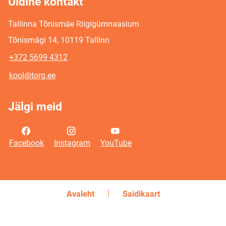
Üldine kontakt
Tallinna Tõnismäe Riigigümnaasium
Tõnismägi 14, 10119 Tallinn
+372 5699 4312
kool@torg.ee
Jälgi meid
Facebook
Instagram
YouTube
Avaleht
Saidikaart