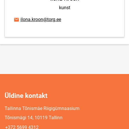
kunst
E-posti aadress
ilona.kroon@torg.ee
Üldine kontakt
Tallinna Tõnismäe Riigigümnaasium
Tõnismägi 14, 10119 Tallinn
+372 5699 4312