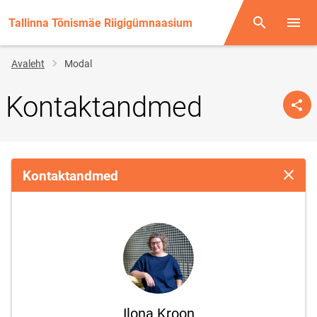
Tallinna Tõnismäe Riigigümnaasium
Otsing
Menüü
Jälglink
Avaleht
Modal
Kontaktandmed
Kontaktandmed
Sulge 
Ilona Kroon