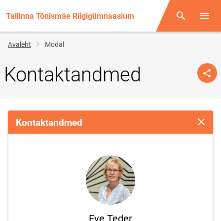
Tallinna Tõnismäe Riigigümnaasium
Otsing
Menüü
Jälglink
Avaleht
Modal
Kontaktandmed
Kontaktandmed
Sulge 
Eve Teder