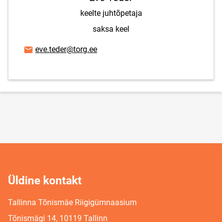
keelte juhtõpetaja
saksa keel
E-posti aadress
eve.teder@torg.ee
Üldine kontakt
Tallinna Tõnismäe Riigigümnaasium
Tõnismägi 14, 10119 Tallinn