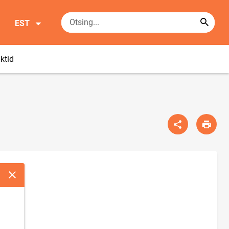
EST
ktid
Sulge modaalaken