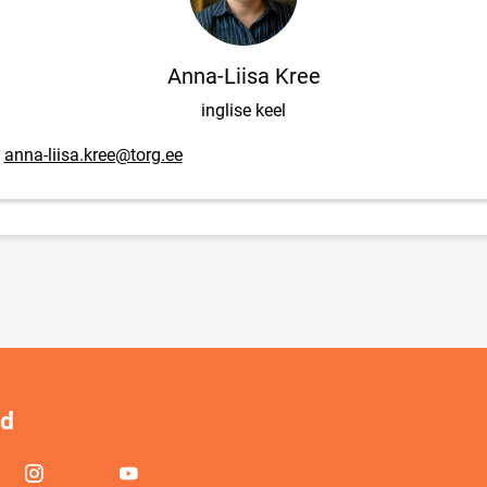
Anna-Liisa Kree
inglise keel
posti aadress
anna-liisa.kree@torg.ee
id