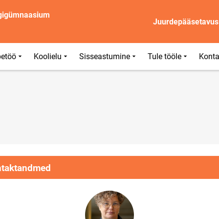
igigümnaasium
Juurdepääsetavus
etöö
Koolielu
Sisseastumine
Tule tööle
Konta
taktandmed