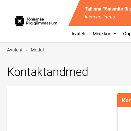
Tallinna Tõnismäe Ri
Inimene linnas
Avaleht
Meie kool
Õpp
Jälglink
Avaleht
Modal
Kontaktandmed
Kon